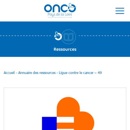
Ressources
Accueil
-
Annuaire des ressources
-
Ligue contre le cancer – 49