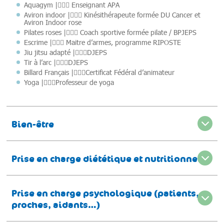
Aquagym |🙎🏻‍♂️ Enseignant APA
Aviron indoor |🙎🏻‍♀️ Kinésithérapeute formée DU Cancer et
Aviron Indoor rose
Pilates roses |🙎🏻‍♀️ Coach sportive formée pilate / BPJEPS
Escrime |🙎🏻‍♂️ Maitre d’armes, programme RIPOSTE
Jiu jitsu adapté |🙎🏻‍♀️DJEPS
Tir à l’arc |🙎🏻‍♂️DJEPS
Billard Français |🙎🏻‍♂️Certificat Fédéral d’animateur
Yoga |🙎🏻‍♀️Professeur de yoga
Bien-être
Prise en charge diététique et nutritionnelle
Prise en charge psychologique (patients,
proches, aidants…)