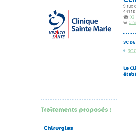
9 rue 
44110 
☎
02 
💻
cli
3C DE
3C C
La C
étab
Traitements proposés :
Chirurgies