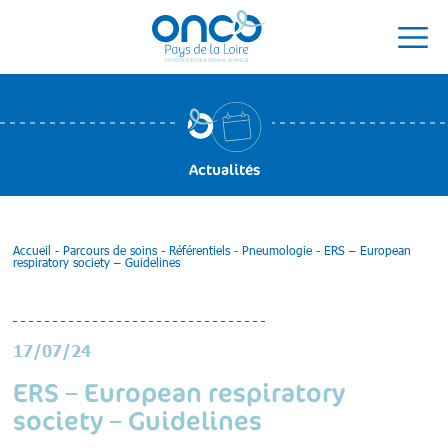
Actualités
Accueil
-
Parcours de soins
-
Référentiels
-
Pneumologie
-
ERS – European
respiratory society – Guidelines
17/07/24
ERS – European respiratory
society – Guidelines