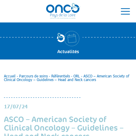
Actualités
Accueil
-
Parcours de soins
-
Référentiels
-
ORL
-
ASCO – American Society of
Clinical Oncology – Guidelines – Head and Neck cancers
17/07/24
ASCO – American Society of
Clinical Oncology – Guidelines –
Head and Neck cancers