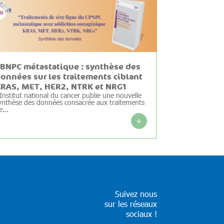
BNPC métastatique : synthèse des
onnées sur les traitements ciblant
RAS, MET, HER2, NTRK et NRG1
’Institut national du cancer publie une nouvelle
ynthèse des données consacrée aux traitements
e...
+
Suivez nous
sur les réseaux
sociaux !