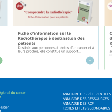
Fiche d’information sur la
C
Radiothérapie à destination des
d
patients
K
Destinée aux personnes atteintes d’un cancer et à
L
leurs proches, elle constitue un support...
s
d
+
+
régional du cancer
ANNUAIRE DES RÉFERENTIELS
e
ANNUAIRE DES RESSOURCES
ANNUAIRE DES RCP
bastien
FICHES EFFETS SECONDAIRES
1