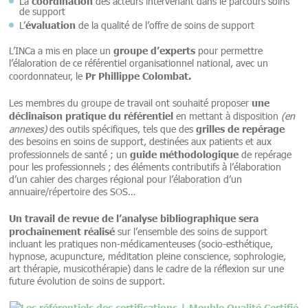
coordination
La
des acteurs intervenant dans le parcours soins
de support
évaluation
L’
de la qualité de l’offre de soins de support
groupe d’experts
L’INCa a mis en place un
pour permettre
l’élaloration de ce référentiel organisationnel national, avec un
Pr Phillippe Colombat.
coordonnateur, le
une
Les membres du groupe de travail ont souhaité proposer
déclinaison pratique du référentiel
en mettant à disposition
(en
grilles de repérage
annexes)
des outils spécifiques, tels que des
des besoins en soins de support, destinées aux patients et aux
guide méthodologique
professionnels de santé ; un
de repérage
pour les professionnels ; des éléments contributifs à l’élaboration
d’un cahier des charges régional pour l’élaboration d’un
annuaire/répertoire des SOS…
Un travail de revue de l’analyse bibliographique sera
prochainement réalisé
sur l’ensemble des soins de support
incluant les pratiques non-médicamenteuses (socio-esthétique,
hypnose, acupuncture, méditation pleine conscience, sophrologie,
art thérapie, musicothérapie) dans le cadre de la réflexion sur une
future évolution de soins de support.