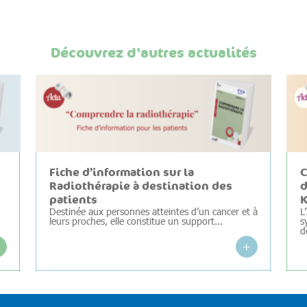
Découvrez d'autres actualités
Fiche d’information sur la
C
Radiothérapie à destination des
d
patients
K
Destinée aux personnes atteintes d’un cancer et à
L
leurs proches, elle constitue un support...
s
d
+
+